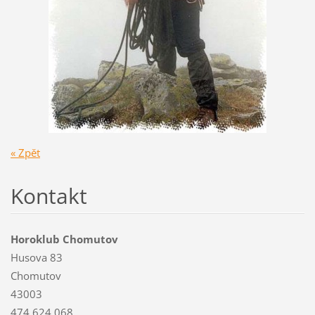
« Zpět
Kontakt
Horoklub Chomutov
Husova 83
Chomutov
43003
474 624 068