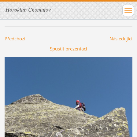
Horoklub Chomutov
Předchozí
Následující
Spustit prezentaci