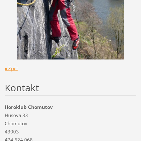
« Zpět
Kontakt
Horoklub Chomutov
Husova 83
Chomutov
43003
474 624 068