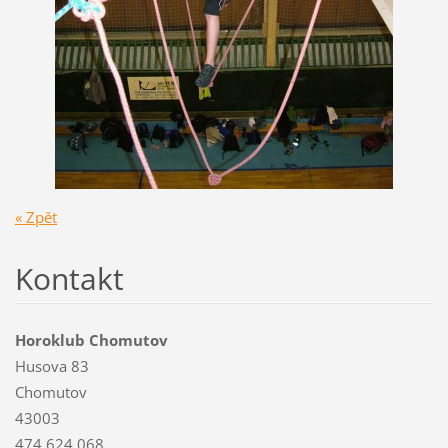
« Zpět
Kontakt
Horoklub Chomutov
Husova 83
Chomutov
43003
474 624 068