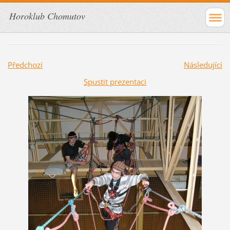
Horoklub Chomutov
Předchozí
Následující
Spustit prezentaci