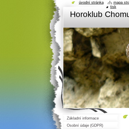
úvodní stránka
mapa str
tisk
Horoklub Chom
Základní informace
Osobní údaje (GDPR)