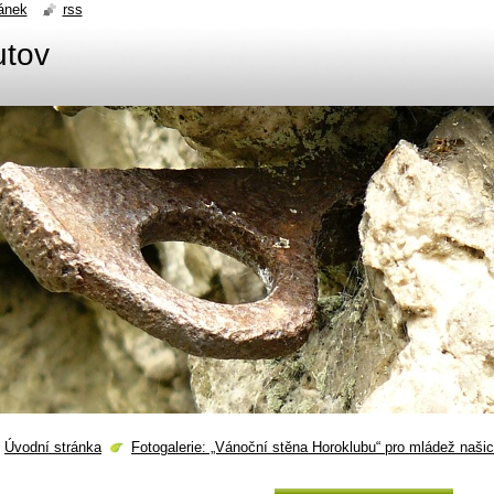
ánek
rss
utov
Úvodní stránka
Fotogalerie: „Vánoční stěna Horoklubu“ pro mládež na