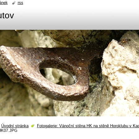
ánek
rss
utov
Úvodní stránka
Fotogalerie: Vánoční stěna HK na stěně Horoklubu v Ka
HK07.JPG