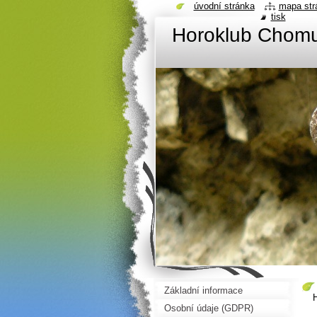
úvodní stránka
mapa str
tisk
Horoklub Chom
Základní informace
Osobní údaje (GDPR)