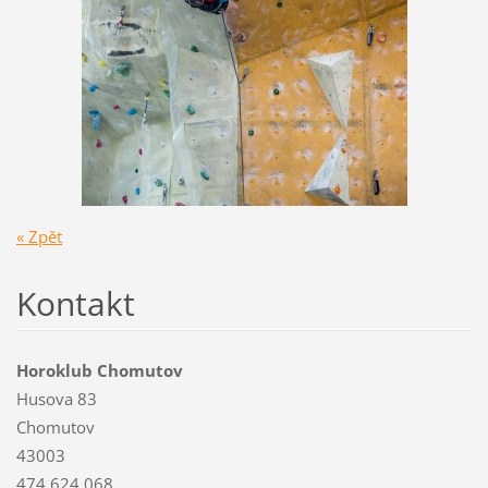
« Zpět
Kontakt
Horoklub Chomutov
Husova 83
Chomutov
43003
474 624 068