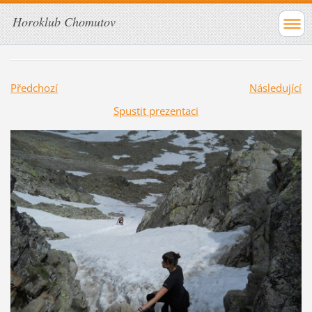
Horoklub Chomutov
Předchozí
Následující
Spustit prezentaci