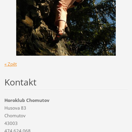
« Zpět
Kontakt
Horoklub Chomutov
Husova 83
Chomutov
43003
474 624 068