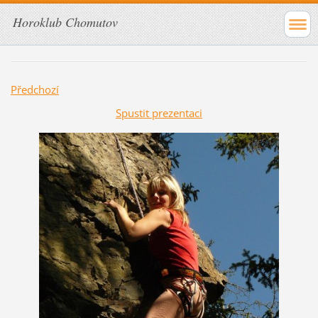
Horoklub Chomutov
Předchozí
Spustit prezentaci