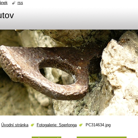
ánek
rss
utov
Úvodní stránka
Fotogalerie: Sperlonga
PC314634.jpg