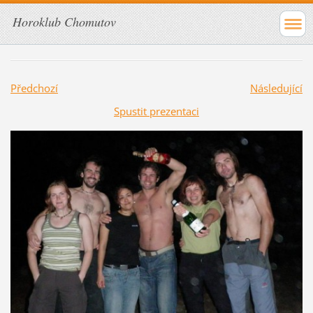
Horoklub Chomutov
Předchozí
Následující
Spustit prezentaci