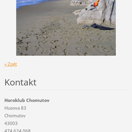
« Zpět
Kontakt
Horoklub Chomutov
Husova 83
Chomutov
43003
474 624 068