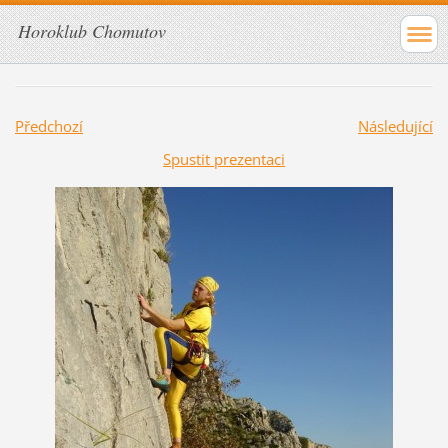
Horoklub Chomutov
Předchozí
Následující
Spustit prezentaci