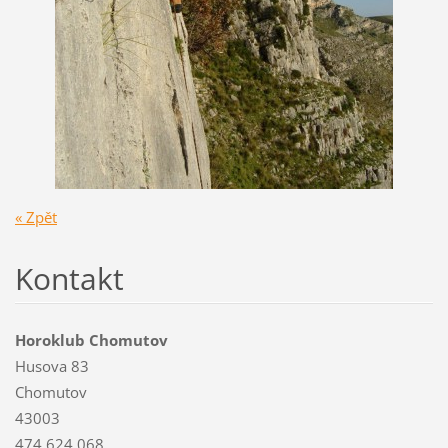
« Zpět
Kontakt
Horoklub Chomutov
Husova 83
Chomutov
43003
474 624 068