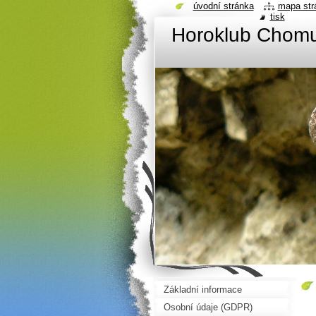
úvodní stránka
mapa str
tisk
Horoklub Chom
Základní informace
Osobní údaje (GDPR)