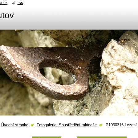
ánek
rss
utov
Úvodní stránka
Fotogalerie: Soustředění mládeže
P1030316 Lezení