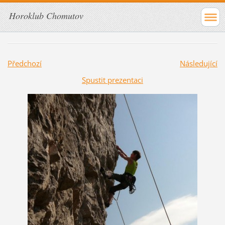
Horoklub Chomutov
Předchozí
Následující
Spustit prezentaci