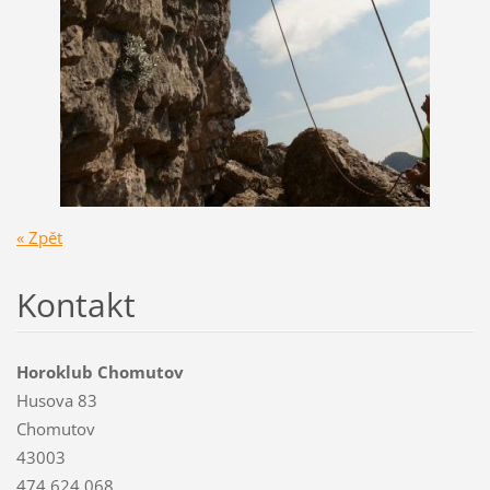
« Zpět
Kontakt
Horoklub Chomutov
Husova 83
Chomutov
43003
474 624 068