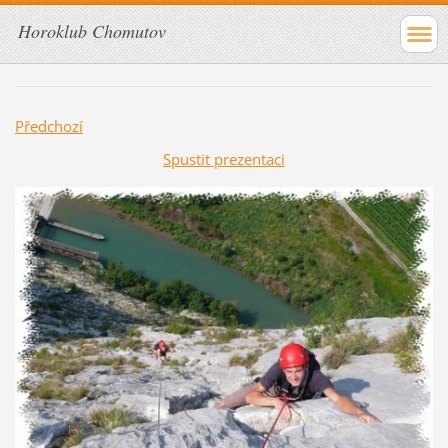
Horoklub Chomutov
Předchozí
Spustit prezentaci