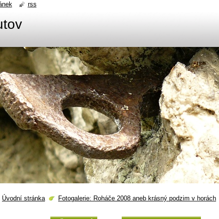
ánek
rss
utov
Úvodní stránka
Fotogalerie: Roháče 2008 aneb krásný podzim v horách