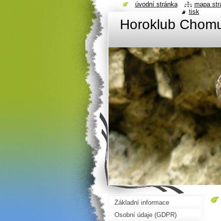
úvodní stránka
mapa str
tisk
Horoklub Chom
Základní informace
Osobní údaje (GDPR)