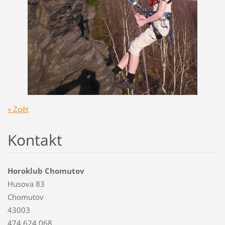
« Zpět
Kontakt
Horoklub Chomutov
Husova 83
Chomutov
43003
474 624 068