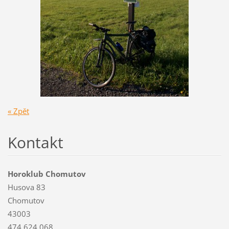
« Zpět
Kontakt
Horoklub Chomutov
Husova 83
Chomutov
43003
474 624 068