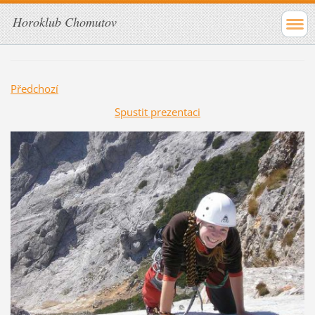
Horoklub Chomutov
Předchozí
Spustit prezentaci