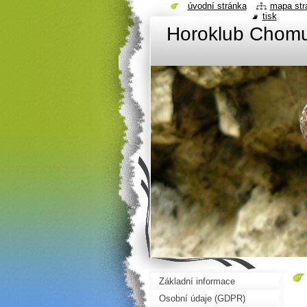
úvodní stránka
mapa str
tisk
Horoklub Chom
Základní informace
Osobní údaje (GDPR)