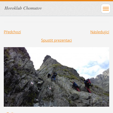
Horoklub Chomutov
Předchozí
Následující
Spustit prezentaci