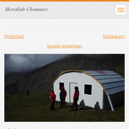
Horoklub Chomutov
Předchozí
Následující
Spustit prezentaci