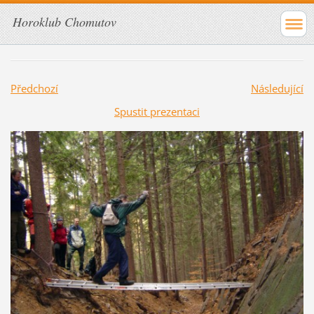
Horoklub Chomutov
Předchozí
Následující
Spustit prezentaci