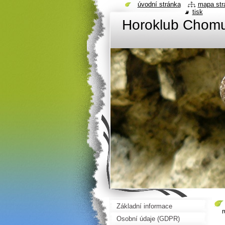
úvodní stránka
mapa str
tisk
Horoklub Chom
Základní informace
Osobní údaje (GDPR)