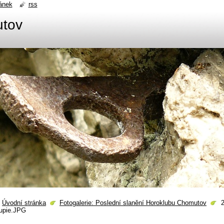
ánek
rss
utov
Úvodní stránka
Fotogalerie: Poslední slanění Horoklubu Chomutov
rupie.JPG