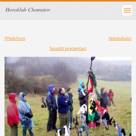
Horoklub Chomutov
Předchozí
Následující
Spustit prezentaci