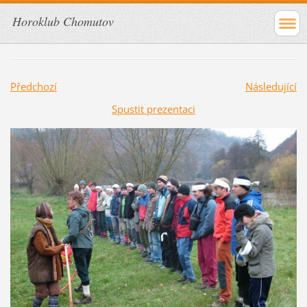
Horoklub Chomutov
Předchozí
Následující
Spustit prezentaci