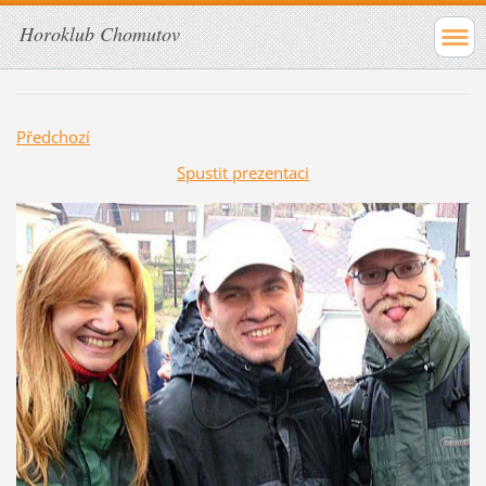
Horoklub Chomutov
Předchozí
Spustit prezentaci