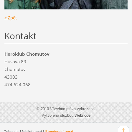
« Zpět
Kontakt
Horoklub Chomutov
Husova 83
Chomutov
43003
474 624 068
© 2010 Všechna práva vyhrazena.
Vytvořeno službou
Webnode
Zobrazit:
Mobilní verzi
|
Standardní verzi