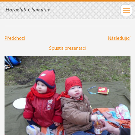
Horoklub Chomutov
Předchozí
Následující
Spustit prezentaci