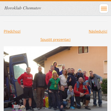
Horoklub Chomutov
Předchozí
Následující
Spustit prezentaci