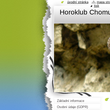
úvodní stránka
mapa str
tisk
Horoklub Chom
Základní informace
Osobní údaje (GDPR)