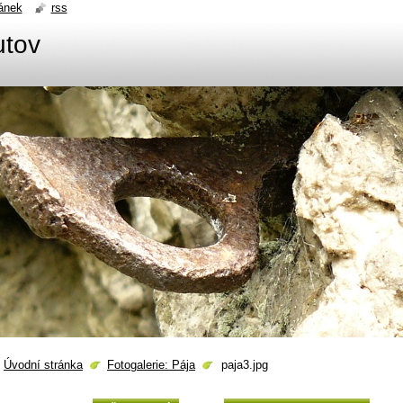
ánek
rss
utov
Úvodní stránka
Fotogalerie: Pája
paja3.jpg