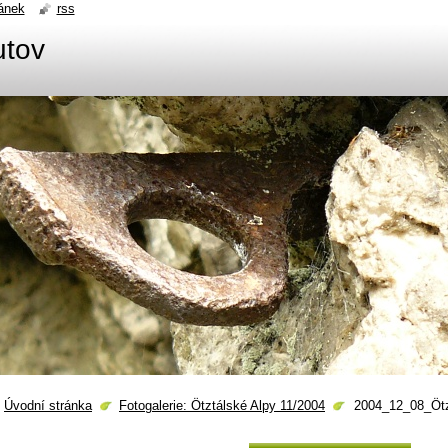
ánek
rss
utov
Úvodní stránka
Fotogalerie: Ötztálské Alpy 11/2004
2004_12_08_Ötzt