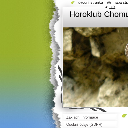
úvodní stránka
mapa str
tisk
Horoklub Chom
Základní informace
Osobní údaje (GDPR)