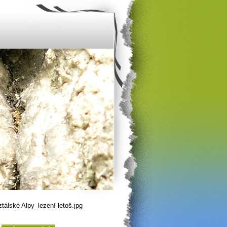
álské Alpy_lezení letoš.jpg