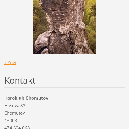
« Zpět
Kontakt
Horoklub Chomutov
Husova 83
Chomutov
43003
474 624 068