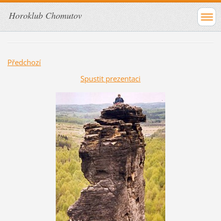
Horoklub Chomutov
Předchozí
Spustit prezentaci