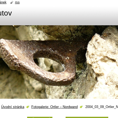
ánek
rss
utov
Úvodní stránka
Fotogalerie: Ortler – Nordwand
2004_03_09_Ortler_N