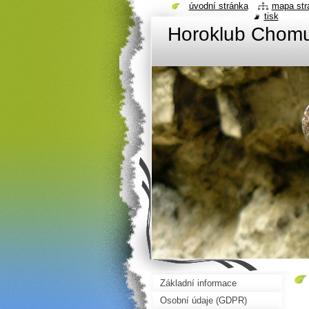
úvodní stránka
mapa str
tisk
Horoklub Chom
Základní informace
Osobní údaje (GDPR)