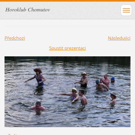
Horoklub Chomutov
Předchozí
Následující
Spustit prezentaci