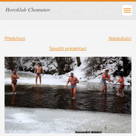
Horoklub Chomutov
Předchozí
Následující
Spustit prezentaci