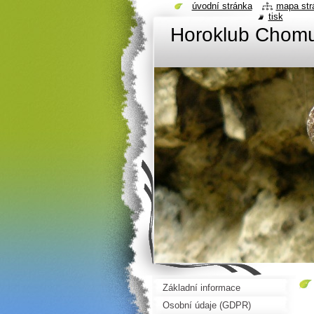
úvodní stránka
mapa str
tisk
Horoklub Chom
Základní informace
Osobní údaje (GDPR)