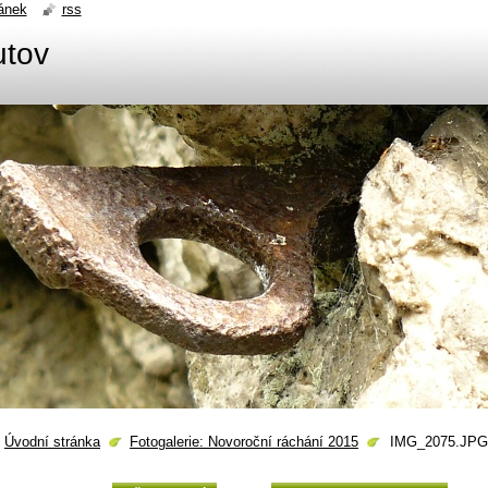
ánek
rss
utov
Úvodní stránka
Fotogalerie: Novoroční ráchání 2015
IMG_2075.JPG