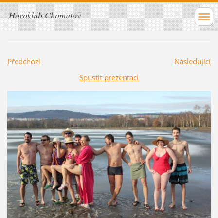
Horoklub Chomutov
Předchozí
Následující
Spustit prezentaci