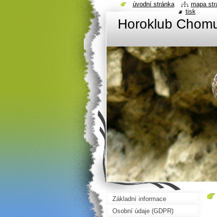
úvodní stránka
mapa str
tisk
Horoklub Chom
Základní informace
Osobní údaje (GDPR)