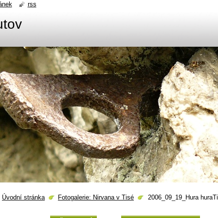
ánek
rss
utov
Úvodní stránka
Fotogalerie: Nirvana v Tisé
2006_09_19_Hura huraTi