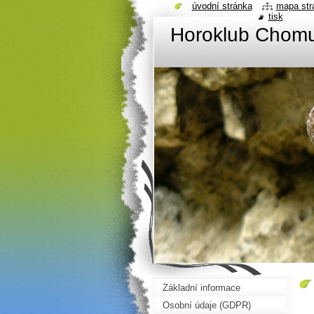
úvodní stránka
mapa str
tisk
Horoklub Chom
Základní informace
Osobní údaje (GDPR)