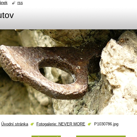
ánek
rss
utov
Úvodní stránka
Fotogalerie: NEVER MORE
P1030786.jpg