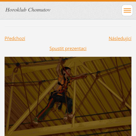
Horoklub Chomutov
Předchozí
Následující
Spustit prezentaci