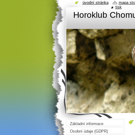
úvodní stránka
mapa str
tisk
Horoklub Chom
Základní informace
Osobní údaje (GDPR)