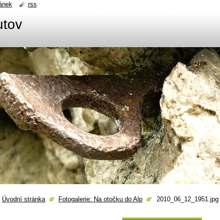
ánek
rss
utov
Úvodní stránka
Fotogalerie: Na otočku do Alp
2010_06_12_1951.jpg