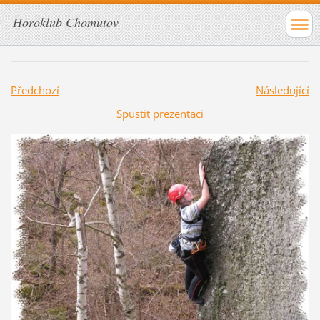
Horoklub Chomutov
Předchozí
Následující
Spustit prezentaci