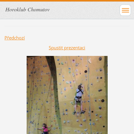
Horoklub Chomutov
Předchozí
Spustit prezentaci