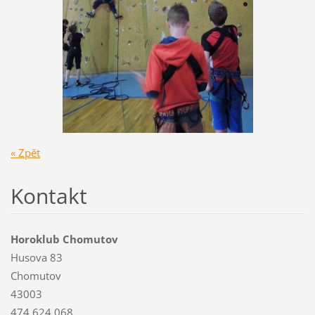
« Zpět
Kontakt
Horoklub Chomutov
Husova 83
Chomutov
43003
474 624 068