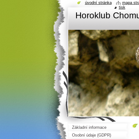
úvodní stránka
mapa str
tisk
Horoklub Chom
Základní informace
Osobní údaje (GDPR)