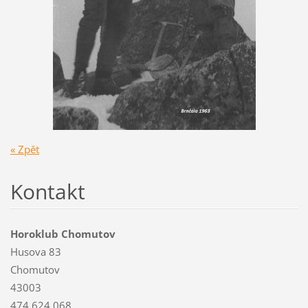
« Zpět
Kontakt
Horoklub Chomutov
Husova 83
Chomutov
43003
474 624 068