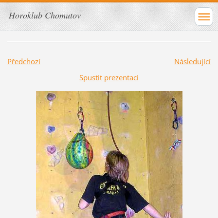
Horoklub Chomutov
Předchozí
Následující
Spustit prezentaci