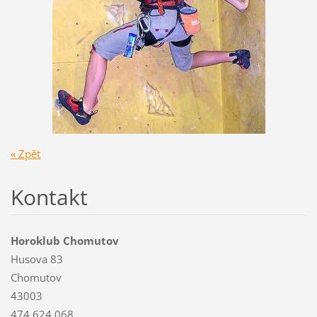
« Zpět
Kontakt
Horoklub Chomutov
Husova 83
Chomutov
43003
474 624 068