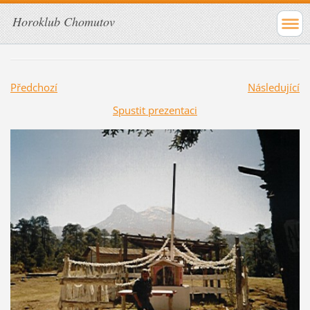
Horoklub Chomutov
Předchozí
Následující
Spustit prezentaci