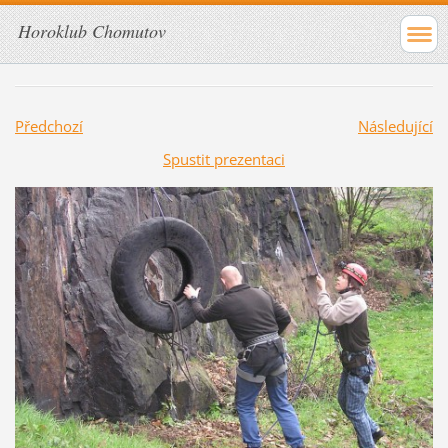
Horoklub Chomutov
Předchozí
Následující
Spustit prezentaci