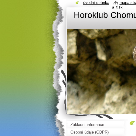
úvodní stránka
mapa str
tisk
Horoklub Chom
Základní informace
Osobní údaje (GDPR)